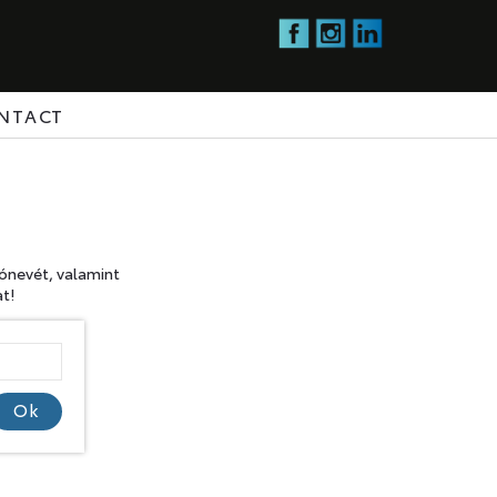
NTACT
lónevét, valamint
at!
Ok