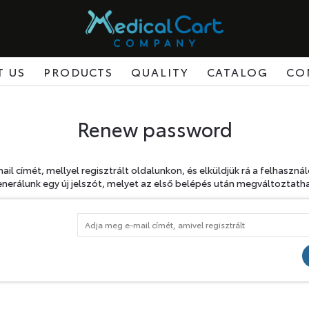
T US
PRODUCTS
QUALITY
CATALOG
CO
Renew password
il címét, mellyel regisztrált oldalunkon, és elküldjük rá a felhaszná
nerálunk egy új jelszót, melyet az első belépés után megváltoztath